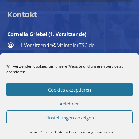
Kontakt
Cornelia Griebel (1. Vorsitzende)
1.Vorsitzende@MaintalerTSC.de
+49 6181 494018
Wir verwenden Cookies, um unsere Website und unseren Service zu
+49 151 5732 1579
optimieren.
Maulbeerweg 9, 63477 Maintal
Cookies akzeptieren
Ablehnen
Einstellungen anzeigen
© 1984-2025 1. Maintaler Tanzsportclub e. V. Blau-
Weiss
Cookie-Richtlinie
Datenschutzerklärung
Impressum