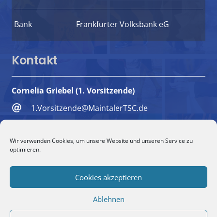
Bank
Frankfurter Volksbank eG
Kontakt
Cornelia Griebel (1. Vorsitzende)
1.Vorsitzende@MaintalerTSC.de
+49 6181 494018
Wir verwenden Cookies, um unsere Website und unseren Service zu
+49 151 5732 1579
optimieren.
Maulbeerweg 9, 63477 Maintal
Cookies akzeptieren
Ablehnen