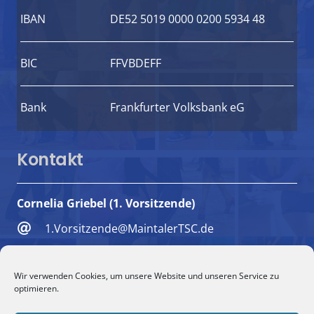
IBAN
DE52 5019 0000 0200 5934 48
BIC
FFVBDEFF
Bank
Frankfurter Volksbank eG
Kontakt
Cornelia Griebel (1. Vorsitzende)
1.Vorsitzende@MaintalerTSC.de
+49 6181 494018
Wir verwenden Cookies, um unsere Website und unseren Service zu
+49 151 5732 1579
optimieren.
Maulbeerweg 9, 63477 Maintal