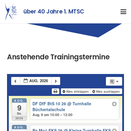
über 40 Jahre 1. MTSC
Anstehende Trainingstermine
AUG. 2026
Alles einklappen
Alles ausklappen
AUG.
DF DfF BtS 10 26
@ Turnhalle
9
Büchertalschule
So.
Aug. 9 um 10:00 – 12:00
2026
AUG.
Bs Mo1 EKS 26
@ Kleine Turnhalle EKS