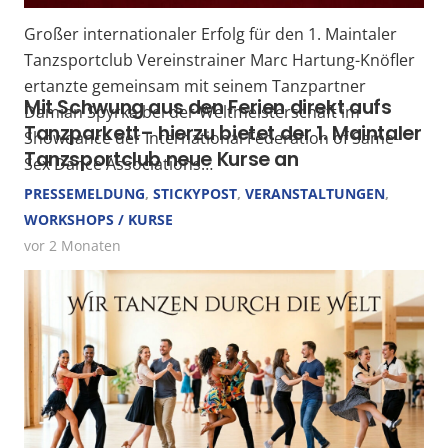
Großer internationaler Erfolg für den 1. Maintaler
Tanzsportclub Vereinstrainer Marc Hartung-Knöfler
ertanzte gemeinsam mit seinem Tanzpartner
Mit Schwung aus den Ferien direkt aufs
Damian Spyrka bei der Weltmeisterschaft im
Tanz­parkett– hierzu bietet der 1. Maintaler
Showdance der International Federation of Same-
Tanz­sportclub neue Kurse an
Sex Dance Associations…
PRESSEMELDUNG
,
STICKYPOST
,
VERANSTALTUNGEN
,
WORKSHOPS / KURSE
vor 2 Monaten