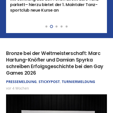
parkett– hierzu bietet der 1. Maintaler Tanz­
sportclub neue Kurse an
Bronze bei der Welt­meister­schaft: Marc
Hartung-Knöfler und Damian Spyrka
schreiben Erfolgs­geschichte bei den Gay
Games 2026
PRESSEMELDUNG
,
STICKYPOST
,
TURNIERMELDUNG
vor 4 Wochen