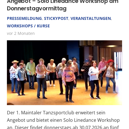
Angebot – Solo Line­dance Work­shop am
Donners­tag­vor­mittag
PRESSEMELDUNG
,
STICKYPOST
,
VERANSTALTUNGEN
,
WORKSHOPS / KURSE
vor 2 Monaten
Der 1. Maintaler Tanzsportclub erweitert sein
Angebot und bietet einen Solo Linedance Workshop
an. Dieser findet donnerstags ab 30.07.2026 an fünf