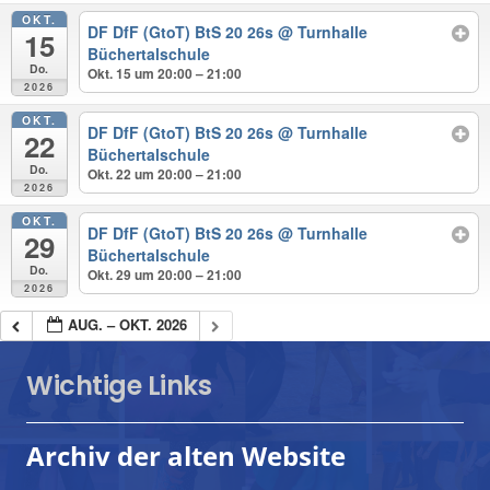
OKT.
DF DfF (GtoT) BtS 20 26s
@ Turnhalle
15
Büchertalschule
Do.
Okt. 15 um 20:00 – 21:00
2026
OKT.
DF DfF (GtoT) BtS 20 26s
@ Turnhalle
22
Büchertalschule
Do.
Okt. 22 um 20:00 – 21:00
2026
OKT.
DF DfF (GtoT) BtS 20 26s
@ Turnhalle
29
Büchertalschule
Do.
Okt. 29 um 20:00 – 21:00
2026
AUG. – OKT. 2026
Wichtige Links
Archiv der alten Website