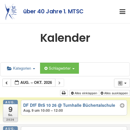
über 40 Jahre 1. MTSC
Kalender
Kategorien
Schlagwörter
AUG. – OKT. 2026
Alles einklappen
Alles ausklappen
AUG.
DF DfF BtS 10 26
@ Turnhalle Büchertalschule
9
Aug. 9 um 10:00 – 12:00
So.
2026
AUG.