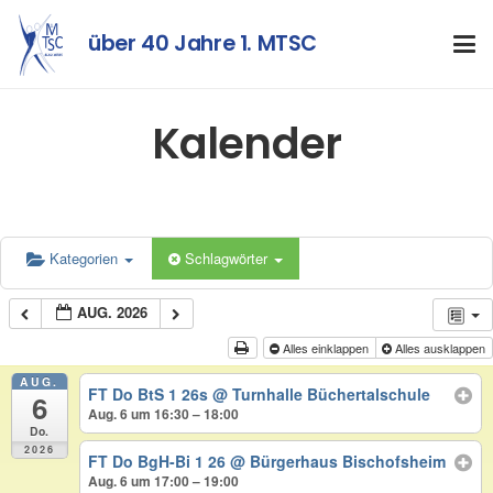
über 40 Jahre 1. MTSC
Kalender
Kategorien
Schlagwörter
AUG. 2026
Alles einklappen
Alles ausklappen
AUG.
FT Do BtS 1 26s
@ Turnhalle Büchertalschule
6
Aug. 6 um 16:30 – 18:00
Do.
2026
FT Do BgH-Bi 1 26
@ Bürgerhaus Bischofsheim
Aug. 6 um 17:00 – 19:00