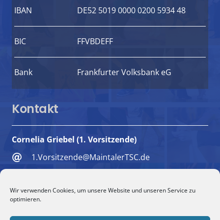
IBAN
DE52 5019 0000 0200 5934 48
BIC
FFVBDEFF
Bank
Frankfurter Volksbank eG
Kontakt
Cornelia Griebel (1. Vorsitzende)
1.Vorsitzende@MaintalerTSC.de
+49 6181 494018
Wir verwenden Cookies, um unsere Website und unseren Service zu
+49 151 5732 1579
optimieren.
Maulbeerweg 9, 63477 Maintal