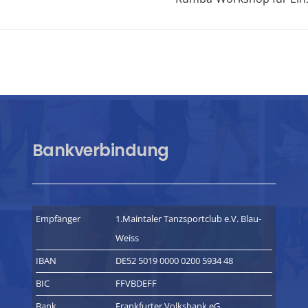
Bankverbindung
Empfänger
1.Maintaler Tanzsportclub e.V. Blau-
Weiss
IBAN
DE52 5019 0000 0200 5934 48
BIC
FFVBDEFF
Bank
Frankfurter Volksbank eG