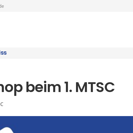
de
iss
op beim 1. MTSC
SC