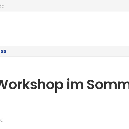
de
iss
orkshop im Somme
SC