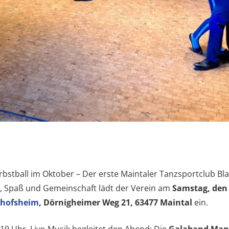
tball im Oktober – Der erste Maintaler Tanzsportclub Blau
 Spaß und Gemeinschaft lädt der Verein am
Samstag, den 
chofsheim
, Dörnigheimer Weg 21, 63477 Maintal
ein.
 19 Uhr. Live-Musik begleitet den Abend: Die
Galaband Man