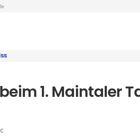
de
iss
 beim 1. Maintaler 
SC