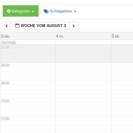
Kategorien
Schlagwörter
05:00
WOCHE VOM AUGUST 3
06:00
3
4
5
Mo.
Di.
Mi.
Ganztägig
07:00
08:00
09:00
10:00
11:00