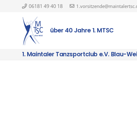
06181 49 40 18
1.vorsitzende@maintalertsc.
über 40 Jahre 1. MTSC
1. Maintaler Tanzsportclub e.V. Blau-We
00:00
01:00
02:00
03:00
04:00