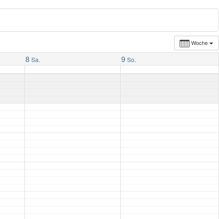
Woche
8
9
Sa.
So.