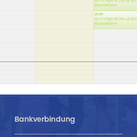
Bs Fr2 BgH-Bi 26e
@ Bür
Bischofsheim
20:00
Bs Fr3 BgH-Bi 26e
@ Bür
Bischofsheim
Bankverbindung