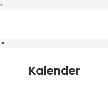
de
iss
Kalender