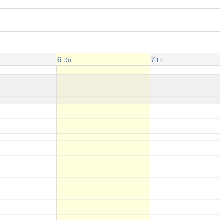
6
7
Do.
Fr.