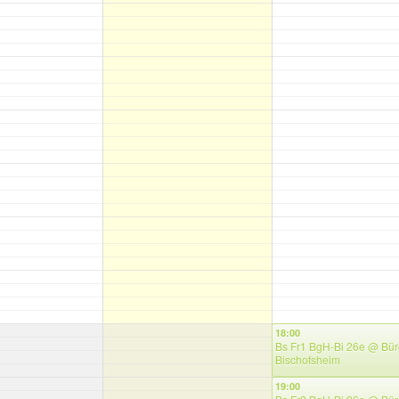
18:00
Bs Fr1 BgH-Bi 26e
@ Bür
Bischofsheim
19:00