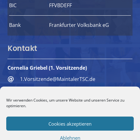
BIC
FFVBDEFF
Bank
Frankfurter Volksbank eG
Kontakt
Cornelia Griebel (1. Vorsitzende)
1.Vorsitzende@MaintalerTSC.de
+49 6181 494018
Wir verwenden Cookies, um unsere Website und unseren Service zu
+49 151 5732 1579
optimieren.
Maulbeerweg 9, 63477 Maintal
Cookies akzeptieren
Ablehnen